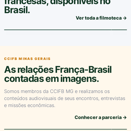
francesas, disponíveis no
Brasil.
PORSCHE · FILME DE MARCA
PORSCH
Porsche 356, Legacy & Passion
Cay
Ver toda a filmoteca →
Automóvel · Patrimônio
Evento
▶
▶
CCIFB MINAS GERAIS
As relações França-Brasil
contadas em imagens.
Somos membros da CCIFB MG e realizamos os
conteúdos audiovisuais de seus encontros, entrevistas
e missões econômicas.
CCIFB MG · NETWORKING
FRANÇ
Coquetel Eurocâmara MG
Rom
Conhecer a parceria →
Belo Horizonte · 2025
Economi