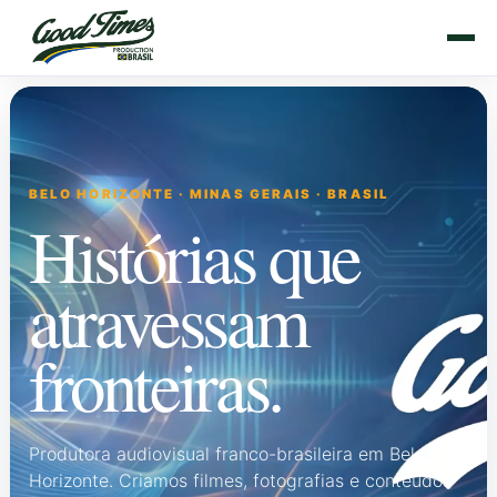
Acessar
o
conteúdo
BELO HORIZONTE · MINAS GERAIS · BRASIL
Histórias que
atravessam
fronteiras.
Produtora audiovisual franco-brasileira em Belo
Horizonte. Criamos filmes, fotografias e conteúdos