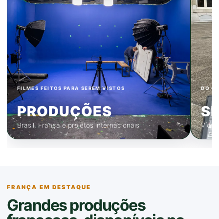
FILMES FEITOS PARA SEREM VISTOS
DO CO
PRODUÇÕES
S
Brasil, França e projetos internacionais
Vídeo
FRANÇA EM DESTAQUE
Grandes produções